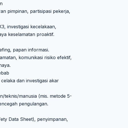
an
n pimpinan, partisipasi pekerja,
K3, investigasi kecelakaan,
a keselamatan proaktif.
efing, papan informasi.
matan, komunikasi risiko efektif,
haya.
yebab
celaka dan investigasi akar
an/teknis/manusia (mis. metode 5-
mencegah pengulangan.
afety Data Sheet), penyimpanan,