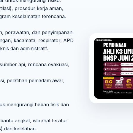
if untuk mengurangi risiko.
ilasi), prosedur kerja aman,
rogram keselamatan terencana.
an, perawatan, dan penyimpanan.
ngan, kacamata, respirator; APD
knis dan administratif.
sumber api, rencana evakuasi,
asi, pelatihan pemadam awal,
uk mengurangi beban fisik dan
 bantu angkat, istirahat teratur
) dan kelelahan.