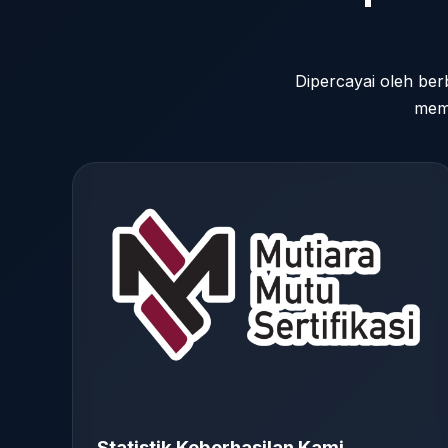
Dipercayai oleh ber
memb
Statistik Keberhasilan Kami