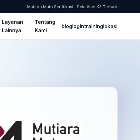
Mutiara Mutu Sertifikasi | Pelatihan K3 Terbaik
Layanan
Tentang
blog
login
training
lokasi
Lainnya
Kami