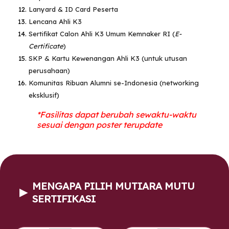
Lanyard & ID Card Peserta
Lencana Ahli K3
Sertifikat Calon Ahli K3 Umum Kemnaker RI
(
E-
Certificate
)
SKP & Kartu Kewenangan Ahli K3 (untuk utusan
perusahaan)
Komunitas Ribuan Alumni se-Indonesia (networking
eksklusif)
*Fasilitas dapat berubah sewaktu-waktu
sesuai dengan poster terupdate
MENGAPA PILIH MUTIARA MUTU
▶
SERTIFIKASI