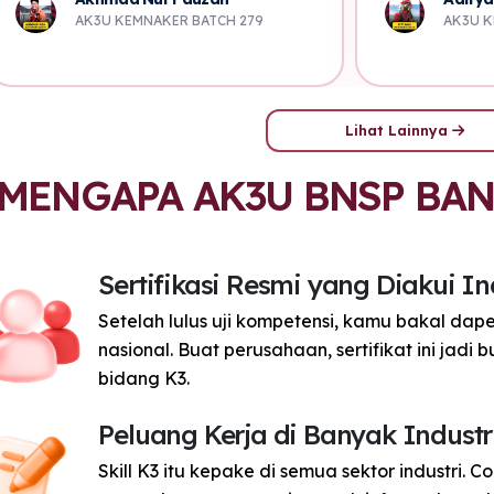
situlah saya
AK3U KEMNAKER BATCH 279
AK3U K
sertifikasi
Lihat Lainnya
MENGAPA AK3U BNSP BA
Sertifikasi Resmi yang Diakui In
Setelah lulus uji kompetensi, kamu bakal dape
nasional. Buat perusahaan, sertifikat ini jadi
bidang K3.
Peluang Kerja di Banyak Industr
Skill K3 itu kepake di semua sektor industri. C