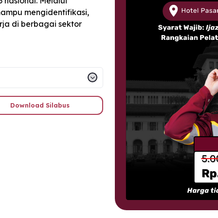
nasional. Melalui
 mampu mengidentifikasi,
rja di berbagai sektor
Download Silabus