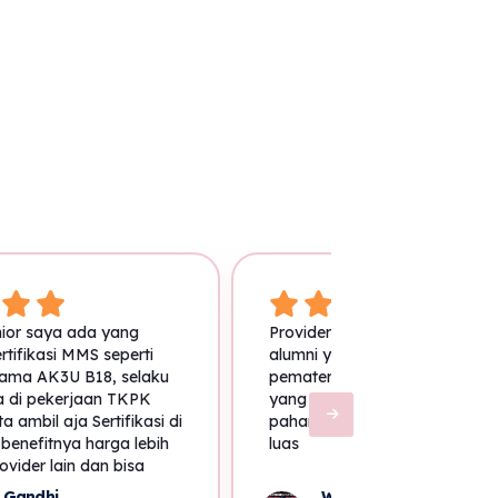
ior saya ada yang
Provider yang sudah menceta
tifikasi MMS seperti
alumni yang luar biasa, back
ama AK3U B18, selaku
pemateri sangat luar biasa, ma
 di pekerjaan TKPK
yang disampaikan sangat mud
 ambil aja Sertifikasi di
pahami, diskusi yang terbuka
enefitnya harga lebih
luas
ovider lain dan bisa
alam administrasi, dari
 Gandhi
Wildan Ilyas