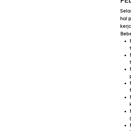
Sela
hal 
kerja
Bebe