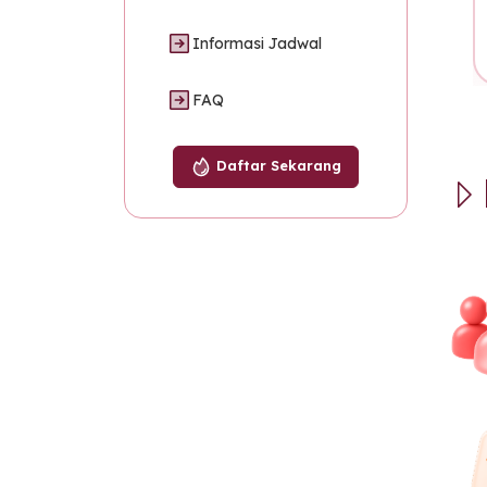
255
AK3U KEMNAKER BATCH 131
Informasi Jadwal
FAQ
Daftar Sekarang