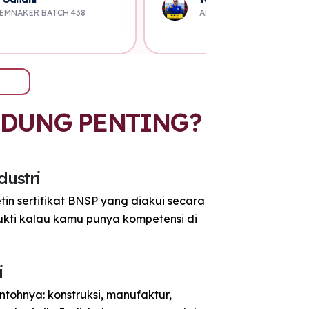
 menabung untuk ambil
EMNAKER BATCH 438
AK3U KEMNAKER BATCH 5
NDUNG PENTING?
dustri
tin sertifikat BNSP yang diakui secara
 bukti kalau kamu punya kompetensi di
i
ontohnya: konstruksi, manufaktur,