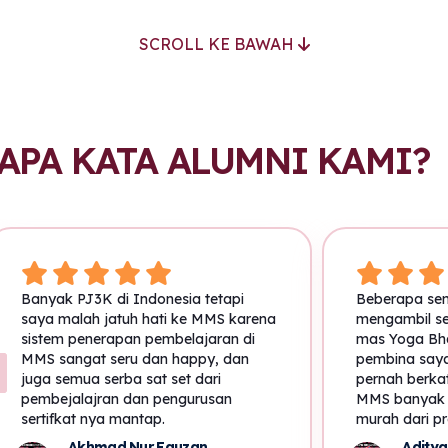
SCROLL KE BAWAH
APA KATA ALUMNI KAMI?
Banyak PJ3K di Indonesia tetapi
Beberapa sen
saya malah jatuh hati ke MMS karena
mengambil ser
sistem penerapan pembelajaran di
mas Yoga Bh
MMS sangat seru dan happy, dan
pembina saya
juga semua serba sat set dari
pernah berkata
pembejalajran dan pengurusan
MMS banyak b
sertifkat nya mantap.
murah dari pr
lebih cepat d
Akhmad Nur Fauzan
Aditya