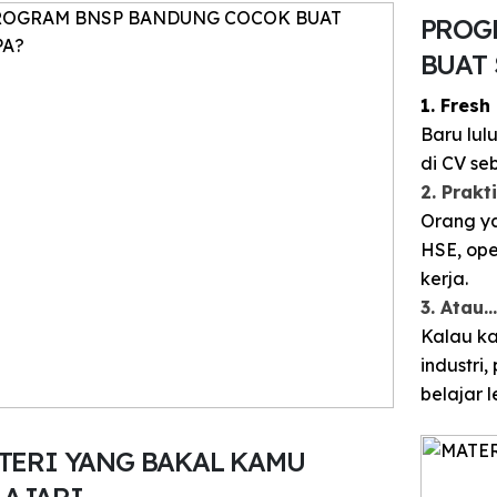
PROG
BUAT 
1. Fres
Baru lul
di CV se
2. Prakt
Orang y
HSE, ope
kerja.
3. Atau
Kalau ka
industri,
belajar 
TERI YANG BAKAL KAMU
LAJARI