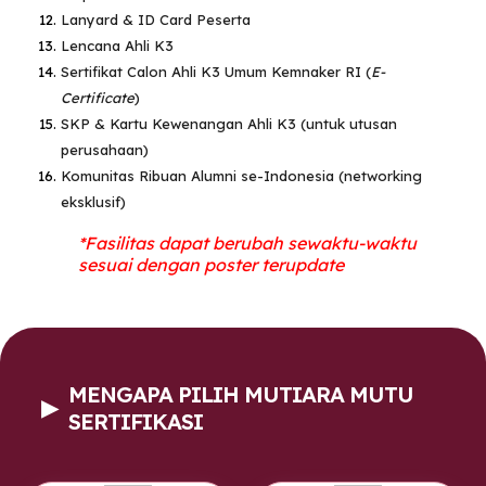
Lanyard & ID Card Peserta
Lencana Ahli K3
Sertifikat Calon Ahli K3 Umum Kemnaker RI
(
E-
Certificate
)
SKP & Kartu Kewenangan Ahli K3 (untuk utusan
perusahaan)
Komunitas Ribuan Alumni se-Indonesia (networking
eksklusif)
*Fasilitas dapat berubah sewaktu-waktu
sesuai dengan poster terupdate
MENGAPA PILIH MUTIARA MUTU
▶
SERTIFIKASI