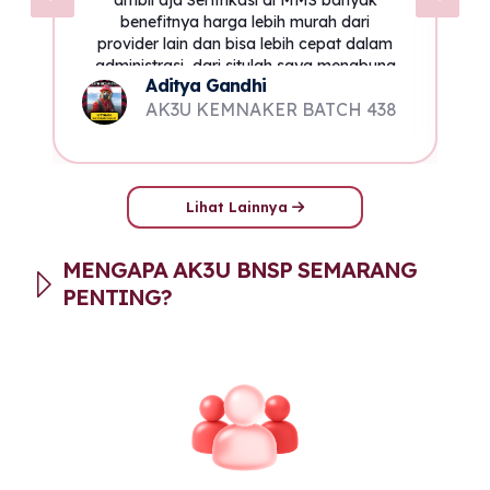
ambil aja Sertifikasi di MMS banyak
benefitnya harga lebih murah dari
provider lain dan bisa lebih cepat dalam
administrasi, dari situlah saya menabung
Aditya Gandhi
untuk ambil sertifikasi
AK3U KEMNAKER BATCH 438
Lihat Lainnya
MENGAPA AK3U BNSP SEMARANG
PENTING?