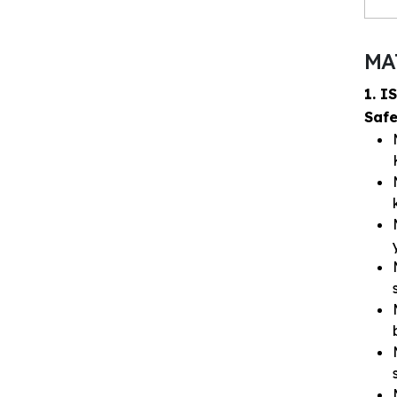
MA
1. I
Saf