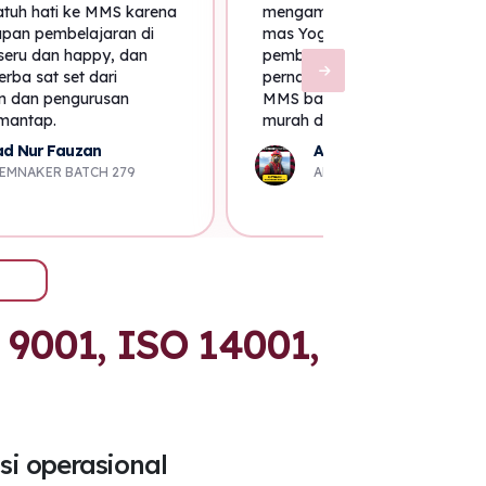
atuh hati ke MMS karena
mengambil sertifikasi MMS sep
apan pembelajaran di
mas Yoga Bhama AK3U B18, s
eru dan happy, dan
pembina saya di pekerjaan T
rba sat set dari
pernah berkata ambil aja Sertif
n dan pengurusan
MMS banyak benefitnya harga
 mantap.
murah dari provider lain dan b
lebih cepat dalam administrasi
d Nur Fauzan
Aditya Gandhi
situlah saya menabung untuk 
EMNAKER BATCH 279
AK3U KEMNAKER BATCH 4
sertifikasi
001, ISO 14001,
si operasional